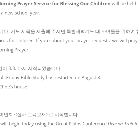
Morning Prayer
Service
for Blessing Our Children
will be held
n a new school year.
니다. 기도 제목을 제출해 주시면 특별새벽기도 때 자녀들을 위하여
ds for children. If you submit your prayer requests, we will pray
orning Prayer.
이 8.8. 다시 시작되었습니다
lt Friday Bible Study has restarted on August 8.
Choe’s house
미연회 <집사 교육교재>로 시작합니다
 will begin today using the Great Plains Conference
Deacon
Traini